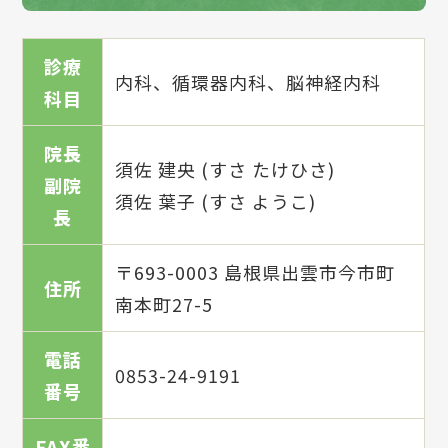
診療
内科、循環器内科、脳神経内科
科目
院長
須佐 建央 (すさ たけひさ)
副院
須佐 葉子 (すさ ようこ)
長
〒693-0003 島根県出雲市今市町
住所
南本町27-5
電話
0853-24-9191
番号
FAX番